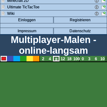
Minecraft 2D
Ultimate TicTacToe
Wiki
Einloggen
Registrieren
Impressum
Datenschutz
Multiplayer-Malen -
online-langsam